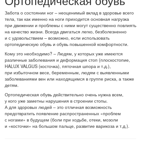
Ортопедическая обувь
Забота о состоянии ног – неоценимый вклад в здоровье всего
тела, так как именно на ноги приходится основная нагрузка
при движении и проблемы с ними могут существенно повлиять
на качество жизни. Всегда двигаться легко, безболезненно
и с удовольствием – возможно, если использовать
ортопедическую обувь и обувь повышенной комфортности.
Кому это необходимо? – Людям, у которых уже имеются
различные заболевания и деформация стоп (плоскостопие,
HALUX VALGUS (косточка), пяточная шпора и т.д.),
при избыточном весе, беременным, людям с выявленными
заболеваниями вен или находящимся в группе риска, а также
детям.
Ортопедическая обувь действительно очень нужна всем,
у кого уже заметны нарушения в строении стопы.
А для здоровых людей – это отличная возможность
предотвратить появление распространенных «проблем
с ногами» в будущем (боли при ходьбе, отеки, мозоли
и «косточки» на большом пальце, развитие варикоза и т.д.).