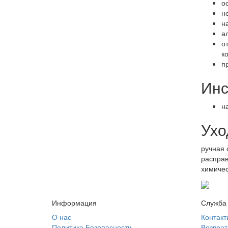
о
н
н
а
о
к
п
Инс
н
Ухо
ручная 
расправ
химичес
Информация
Служба
О нас
Контакт
Политика Безопасности
Возврат