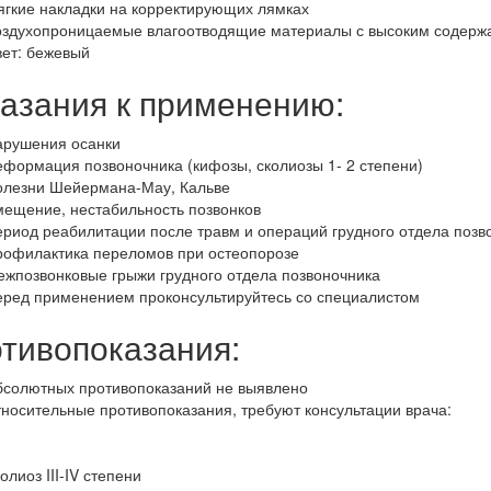
ягкие накладки на корректирующих лямках
оздухопроницаемые влагоотводящие материалы с высоким содерж
вет: бежевый
азания к применению:
арушения осанки
еформация позвоночника (кифозы, сколиозы 1- 2 степени)
олезни Шейермана-Мау, Кальве
мещение, нестабильность позвонков
ериод реабилитации после травм и операций грудного отдела позв
рофилактика переломов при остеопорозе
ежпозвонковые грыжи грудного отдела позвоночника
еред применением проконсультируйтесь со специалистом
тивопоказания:
бсолютных противопоказаний не выявлено
тносительные противопоказания, требуют консультации врача:
олиоз III-IV степени