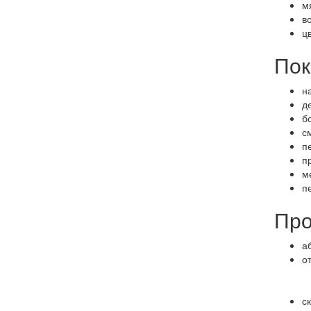
м
в
ц
Пок
н
д
б
с
п
п
м
п
Про
а
о
ск