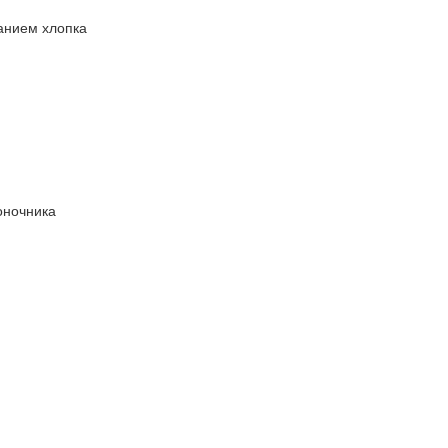
анием хлопка
оночника