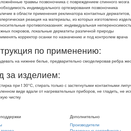
сложнённые травмы позвоночника с повреждением спинного мозга
еобходимость индивидуального ортезирования позвоночника
аличие в области применения реклинатора контактных дерматитов,
ллергическая реакция на материалы, из которых изготовлено издел
тносительные противопоказания: индивидуальная непереносимость
ожных покровов, локальные дерматиты различной природы
рименять корректор осанки по назначению и под контролем врача
трукция по применению:
адевать на нижнее белье, предварительно смоделировав ребра жес
д за изделием:
стирка при t 30°С, стирать только с застегнутыми контактными липу
ленном виде вдали от нагревательных приборов, не гладить, не ис
кую чистку
 поддержки
Дополнительно
ы
Производители
 товара
Подарочные сертификаты