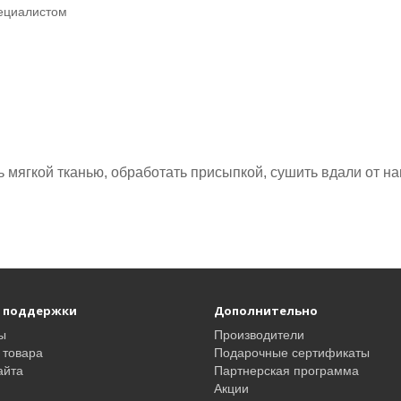
пециалистом
 мягкой тканью, обработать присыпкой, сушить вдали от н
 поддержки
Дополнительно
ы
Производители
 товара
Подарочные сертификаты
айта
Партнерская программа
Акции