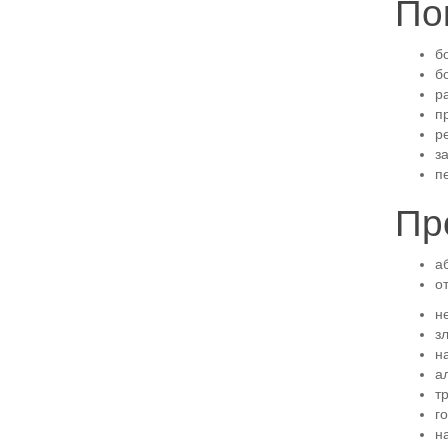
По
б
б
р
п
р
з
п
Пр
а
о
н
з
н
а
т
г
н