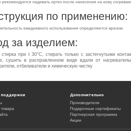
е рекомендуется надевать ортез после нанесения на кожу согрева
струкция по применению:
лительность ежедневного использования определяются врачом
од за изделием:
 стирка при t 30°С, стирать только с застегнутыми конт
е, сушить в расправленном виде вдали от нагреватель
рители, отбеливатели и химическую чистку
 поддержки
Дополнительно
ы
Производители
 товара
Подарочные сертификаты
айта
Партнерская программа
Акции