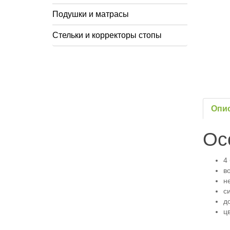
Подушки и матрасы
Стельки и корректоры стопы
Опи
Ос
4
в
н
с
д
ц