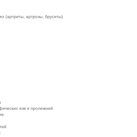
х (артриты, артрозы, бруситы)
а
фических язв и пролежней
ие
тей
х