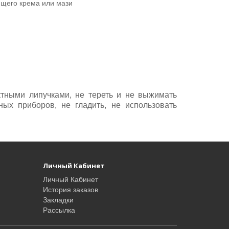
ющего крема или мази
актными липучками, не тереть и не выжимать
ных приборов, не гладить, не использовать
Личный Кабинет
Личный Кабинет
История заказов
Закладки
Рассылка