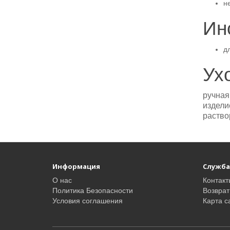
н
Ин
д
Ух
ручная
издели
раство
Информация
Служба
О нас
Контакт
Политика Безопасности
Возврат
Условия соглашения
Карта с