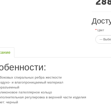
28
Дост
Цвет
сание
обенности:
 боковых спиральных ребра жесткости
оздухо- и влагопроницаемый материал
еразъемный
иликоновое пателлярное кольцо
ополнительная регулировка в верхней части изделия
вет: черный